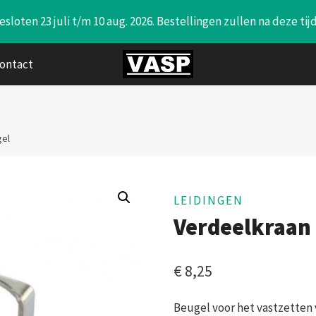
sloten 23 juli t/m 10 aug. 2026. Bestellingen zullen na deze ti
ontact
gel
LEIDINGEN
Verdeelkraan
€
8,25
Beugel voor het vastzetten 