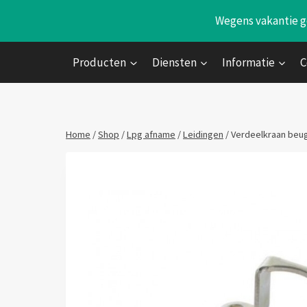
Doorgaan
Wegens vakantie ge
naar
inhoud
Producten
Diensten
Informatie
C
Home
/
Shop
/
Lpg afname
/
Leidingen
/
Verdeelkraan beu