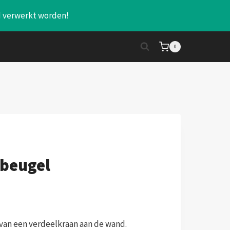
jd verwerkt worden!
0
 beugel
van een verdeelkraan aan de wand.