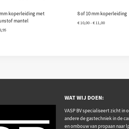
 mm koperleiding met
8 of 10 mm koperleiding
unstof mantel
Prijsklasse:
€
10,00
-
€
11,00
€ 10,00
8,95
tot
€ 11,00
WAT WIJ DOEN:
VASP BV specialiseert zicht in 
andere de gastechniek in de c
en ombouw van propaan naar l