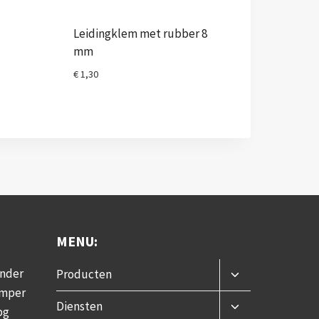
Leidingklem met rubber 8
mm
€
1,30
MENU:
Toggle
onder
Producten
submenu
amper
Toggle
Diensten
pg