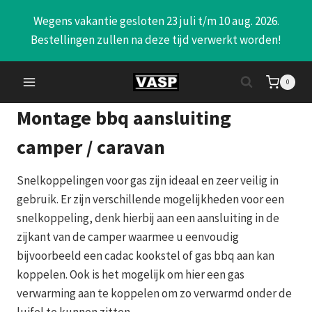
Doorgaan
Wegens vakantie gesloten 23 juli t/m 10 aug. 2026.
naar
Bestellingen zullen na deze tijd verwerkt worden!
inhoud
0
Montage bbq aansluiting
camper / caravan
Snelkoppelingen voor gas zijn ideaal en zeer veilig in
gebruik. Er zijn verschillende mogelijkheden voor een
snelkoppeling, denk hierbij aan een aansluiting in de
zijkant van de camper waarmee u eenvoudig
bijvoorbeeld een cadac kookstel of gas bbq aan kan
koppelen. Ook is het mogelijk om hier een gas
verwarming aan te koppelen om zo verwarmd onder de