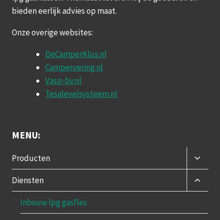
bieden eerlijk advies op maat.
Onze overige websites:
DeCamperKlus.nl
Campervering.nl
Vasp-bv.nl
Tesalevelsysteem.nl
MENU:
Toggle
Producten
subme
Toggle
Diensten
subme
Inbouw lpg gasfles