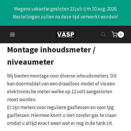
Doorgaan
Wegens vakantie gesloten 23 juli t/m 10 aug. 2026.
naar
Bestellingen zullen na deze tijd verwerkt worden!
inhoud
0
Montage inhoudsmeter /
niveaumeter
Wij bieden montage voor diverse inhoudsmeters. Dit
kan doormiddel van een draadloos model of via een
elektronische meter welke op 12 volt aangesloten
moet worden.
Er zijn meters voor reguliere gasflessen en voor lpg
gasflessen. Hiermee komt u niet zonder gas te staan
omdat u altijd exact weet wat er nog in de tank zit.