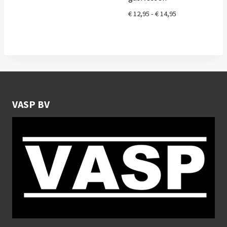
€ 47,95
Prijsklasse:
€
12,95
-
€
14,95
€ 12,95
tot
€ 14,95
VASP BV