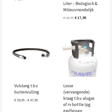
Liter – Biologisch &
Milieuvriendelijk
Oorspronkelijke
Huidige
€
26,95
€
17,95
prijs
prijs
was:
is:
€ 26,95.
€ 17,95.
Vulslang t.b.v.
Losse
buitenvulling
(vervangende)
kraag t.b.v. alugas
Prijsklasse:
€
29,95
-
€
47,95
of rv bottle lpg
€ 29,95
gasflessen
tot