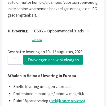
auto of motor home c/q camper. Voortaan eenvoudig
in de cabine waarnemen hoeveel gas er nog in de LPG
gasdamptank zit.
Uitvoering
Wissen
Geschatte levering op 10 - 12 augustus, 2026
Elektronische
Toevoegen aan winkelwagen
gasfles
indicator
Afhalen in Heino of levering in Europa
9
leds
Snelle levering uit eigen voorraad
aantal
Professionele montage / inbouw mogelijk
Ruim 18 jaar ervaring
(bekijk onze reviews)