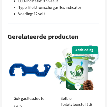
LED-indicatie: 9 niveaus
Type: Elektronische gasfles indicator
Voeding: 12 volt
Gerelateerde producten
Aanbieding!
Gok gasflessleutel
Solbio
Toiletvloeistof 1,6
€
4,95