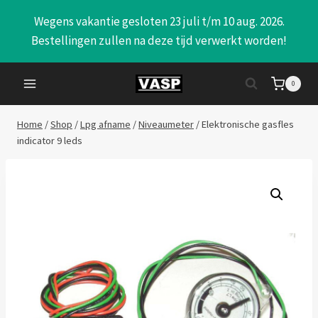
Doorgaan
Wegens vakantie gesloten 23 juli t/m 10 aug. 2026.
naar
Bestellingen zullen na deze tijd verwerkt worden!
inhoud
0
Home
/
Shop
/
Lpg afname
/
Niveaumeter
/
Elektronische gasfles
indicator 9 leds