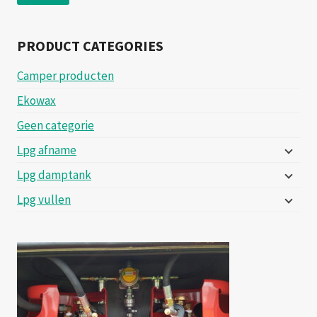
prij
prij
PRODUCT CATEGORIES
Camper producten
Ekowax
Geen categorie
Lpg afname
Lpg damptank
Lpg vullen