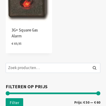
3G+ Square Gas
Alarm
€
69,95
Zoeken
Zoeken
naar:
FILTEREN OP PRIJS
Min
Max
Prijs:
€ 50
—
€ 60
Filter