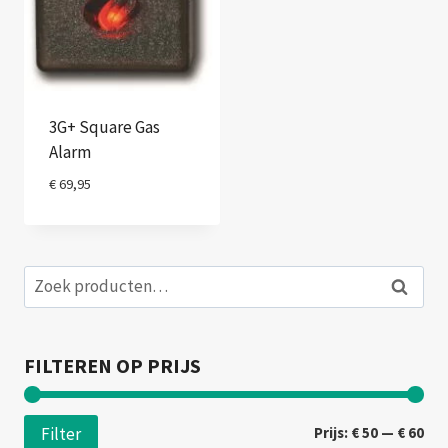
3G+ Square Gas
Alarm
€
69,95
Zoeken
Zoeken
naar:
FILTEREN OP PRIJS
Min
Max
Prijs:
€ 50
—
€ 60
Filter