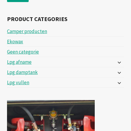
prij
prij
PRODUCT CATEGORIES
Camper producten
Ekowax
Geen categorie
Lpg afname
Lpg damptank
Lpg vullen